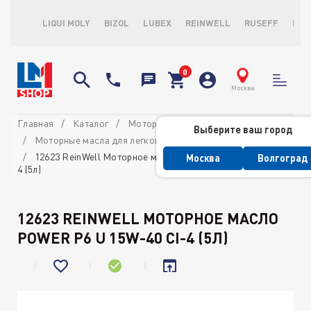
LIQUI MOLY
BIZOL
LUBEX
REINWELL
RUSEFF
LOP
Москва
Главная
Каталог
Моторные масла
Выберите ваш город
Моторные масла для легковых автомобилей
12623 ReinWell Моторное масло POWER P6 U 15W-40 CI-
Москва
Волгоград
4 (5л)
12623 REINWELL МОТОРНОЕ МАСЛО
POWER P6 U 15W-40 CI-4 (5Л)