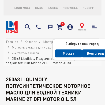
LIQUI MOLY
BIZOL
LUBEX
REINWELL
RUSEFF
LOP
Москва
Главная
Каталог
Моторные масла
Выберите ваш город
Моторные масла для лодочных моторов
2-х тактные масла
Москва
Волгоград
25063 LiquiMoly Полусинтетическое моторное масло для
водной техники Marine 2T DFI Motor Oil 5л
25063 LIQUIMOLY
ПОЛУСИНТЕТИЧЕСКОЕ МОТОРНОЕ
МАСЛО ДЛЯ ВОДНОЙ ТЕХНИКИ
MARINE 2T DFI MOTOR OIL 5Л