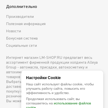
Дополнительно
Производители
Полезная информация
Новости
Бонусная система
Социальные сети
Интернет магазин LM-SHOP.RU предлагает весь
ассортимент фирменной продукции холдинга Alleya
Group - автомасла, присадки, автокосметику и
автохимию. Каталог содержит подробное описание
товаров с техническими характеристиками и ценами.
Настройки Cookie
Выбрать и купить оригинальную продукцию с
Наш сайт использует файлы cookie, чтобы
доставкой по Москве можно сейчас же, оформив
улучшить работу сайта, повысить его
покупку онлайн, либо посетив один из наших
эффективность и удобство.
розничных магазинов. Более подробную информацию
Продолжая использовать сайт, вы
Вы можете получить по телефону
+7 (800) 600-48-38
соглашаетесь на
использование файлов
cookie.