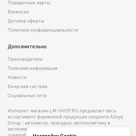
Подарочные карты
Вакансии
Договор оферты
Политика конфиденциальности
Дополнительно
Производители
Полезная информация
Новости
Бонусная система
Социальные сети
Интернет магазин LM-SHOP.RU предлагает весь
ассортимент фирменной продукции холдинга Alleya
Group - автомасла, присадки, автокосметику и
автохимию. Каталог содержит подробное описание
товаров с техническими характеристиками и ценами.