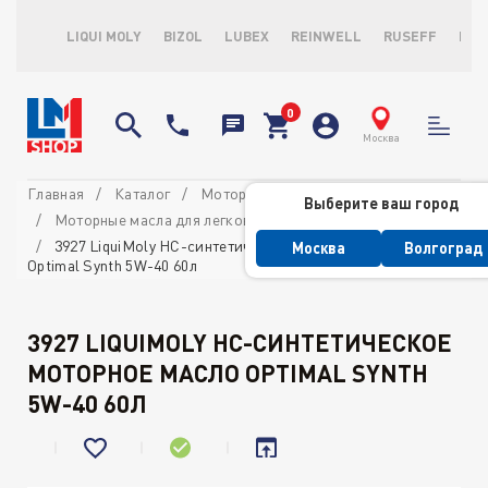
LIQUI MOLY
BIZOL
LUBEX
REINWELL
RUSEFF
LOP
Москва
Главная
Каталог
Моторные масла
Выберите ваш город
Моторные масла для легковых автомобилей
3927 LiquiMoly НС-синтетическое моторное масло
Москва
Волгоград
Optimal Synth 5W-40 60л
3927 LIQUIMOLY НС-СИНТЕТИЧЕСКОЕ
МОТОРНОЕ МАСЛО OPTIMAL SYNTH
5W-40 60Л