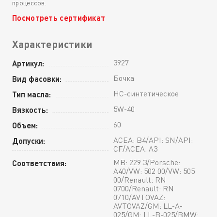
процессов.
Посмотреть сертификат
Характеристики
3927
Артикул:
Бочка
Вид фасовки:
HC-синтетическое
Тип масла:
5W-40
Вязкость:
60
Объем:
ACEA: B4/API: SN/API:
Допуски:
CF/ACEA: A3
MB: 229.3/Porsche:
Соответствия:
A40/VW: 502 00/VW: 505
00/Renault: RN
0700/Renault: RN
0710/AVTOVAZ:
AVTOVAZ/GM: LL-A-
025/GM: LL-B-025/BMW: