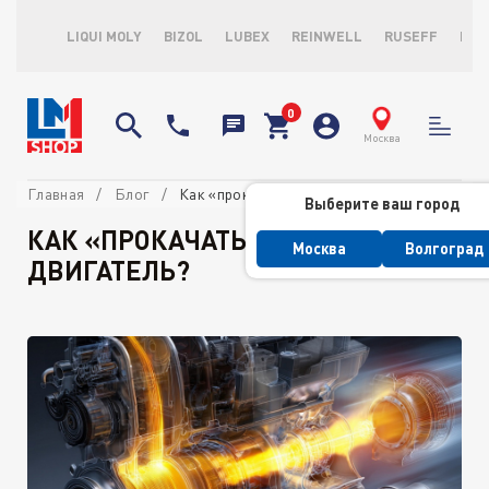
LIQUI MOLY
BIZOL
LUBEX
REINWELL
RUSEFF
LOP
Москва
Главная
Блог
Как «прокачать» дизельный двигатель?
Выберите ваш город
КАК «ПРОКАЧАТЬ» ДИЗЕЛЬНЫЙ
Москва
Волгоград
ДВИГАТЕЛЬ?