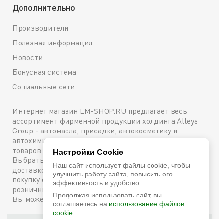
Дополнительно
Производители
Полезная информация
Новости
Бонусная система
Социальные сети
Интернет магазин LM-SHOP.RU предлагает весь
ассортимент фирменной продукции холдинга Alleya
Group - автомасла, присадки, автокосметику и
автохимию. Каталог содержит подробное описание
товаров с техническими характеристиками и ценами.
Настройки Cookie
Выбрать и купить оригинальную продукцию с
Наш сайт использует файлы cookie, чтобы
доставкой по Москве можно сейчас же, оформив
улучшить работу сайта, повысить его
покупку онлайн, либо посетив один из наших
эффективность и удобство.
розничных магазинов. Более подробную информацию
Продолжая использовать сайт, вы
Вы можете получить по телефону
+7 (800) 600-48-38
соглашаетесь на
использование файлов
cookie.