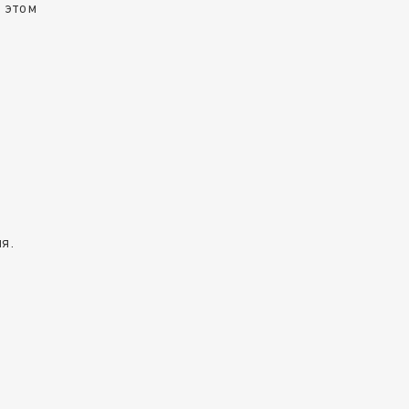
и этом
я.