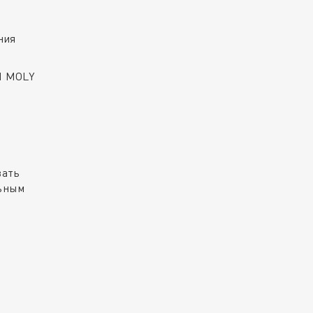
ния
UI MOLY
вать
ьным