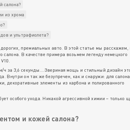
ей салона?
ми из хрома
то?
одов и ультрафиолета?
 дорогих, премиальных авто. В этой статье мы расскажем, 
 салона. В качестве примера возьмем легенду немецкого
 V10.
км/ч за 3,6 секунды….Звериная мощь и стильный дизайн эт
а. Внутри он так же безупречен, как и снаружи: для салона
ки, декоративные элементы из карбона и полированного
ебует особого ухода. Никакой агрессивной химии – только
тентом и кожей салона?