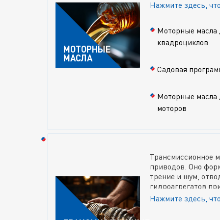
Маркировка
Нажмите здесь, чт
На канистре всегда
Моторные масла 
квадроциклов
МОТОРНЫЕ
SAE
— показывает
МАСЛА
при рабочей темп
Садовая програм
API (США)
— уров
Моторные масла 
тем свежее станд
моторов
ACEA (Европа)
— 
содержанию золы
Трансмиссионное м
приводов. Оно форм
трение и шум, отво
Требования
гидроагрегатов пр
обеспечивающей ко
Нажмите здесь, чт
Моторное масло 1 
эксплуатации. В п
В магазине LM-SHO