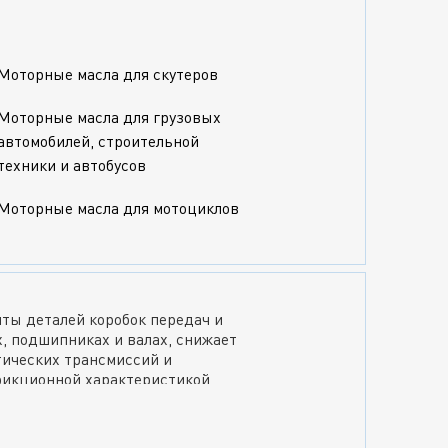
родукт вашему авто.
Моторные масла для скутеров
ие при холодном пуске, второе —
Моторные масла для грузовых
й.
автомобилей, строительной
техники и автобусов
 буква после S или C по алфавиту,
Моторные масла для мотоциклов
и требований к экологии и
ты деталей коробок передач и
х, подшипниках и валах, снижает
тических трансмиссий и
рикционной характеристикой,
теля в любых режимах
у деталями, предотвращая их
, вариаторов, ГУР, механических