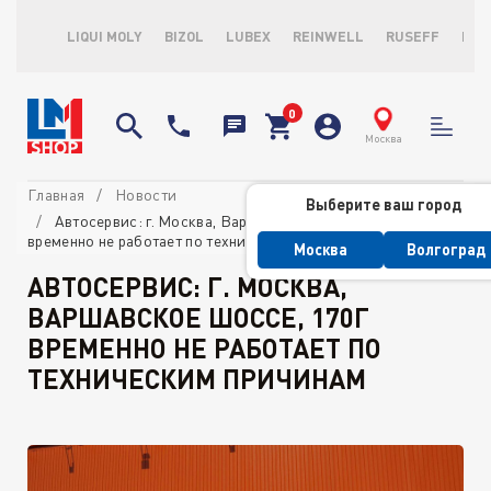
LIQUI MOLY
BIZOL
LUBEX
REINWELL
RUSEFF
LOP
Москва
Главная
Новости
Выберите ваш город
Автосервис: г. Москва, Варшавское шоссе, 170Г
временно не работает по техническим причинам
Москва
Волгоград
АВТОСЕРВИС: Г. МОСКВА,
ВАРШАВСКОЕ ШОССЕ, 170Г
ВРЕМЕННО НЕ РАБОТАЕТ ПО
ТЕХНИЧЕСКИМ ПРИЧИНАМ