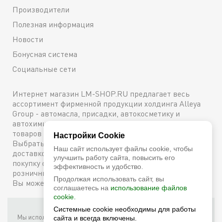
Производители
Полезная информация
Новости
Бонусная система
Социальные сети
Интернет магазин LM-SHOP.RU предлагает весь
ассортимент фирменной продукции холдинга Alleya
Group - автомасла, присадки, автокосметику и
автохимию. Каталог содержит подробное описание
товаров с техническими характеристиками и ценами.
Настройки Cookie
Выбрать и купить оригинальную продукцию с
Наш сайт использует файлы cookie, чтобы
доставкой по Москве можно сейчас же, оформив
улучшить работу сайта, повысить его
покупку онлайн, либо посетив один из наших
эффективность и удобство.
розничных магазинов. Более подробную информацию
Продолжая использовать сайт, вы
Вы можете получить по телефону
+7 (800) 600-48-38
соглашаетесь на
использование файлов
cookie.
Фирменный интернет-магазин LM Shop © 2026
Системные cookie необходимы для работы
Мы используем собственные куки (соокіе) и куки третьих лиц для
сайта и всегда включены.