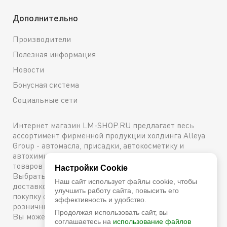
Дополнительно
Производители
Полезная информация
Новости
Бонусная система
Социальные сети
Интернет магазин LM-SHOP.RU предлагает весь
ассортимент фирменной продукции холдинга Alleya
Group - автомасла, присадки, автокосметику и
автохимию. Каталог содержит подробное описание
товаров с техническими характеристиками и ценами.
Настройки Cookie
Выбрать и купить оригинальную продукцию с
Наш сайт использует файлы cookie, чтобы
доставкой по Москве можно сейчас же, оформив
улучшить работу сайта, повысить его
покупку онлайн, либо посетив один из наших
эффективность и удобство.
розничных магазинов. Более подробную информацию
Продолжая использовать сайт, вы
Вы можете получить по телефону
+7 (800) 600-48-38
соглашаетесь на
использование файлов