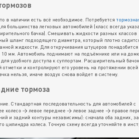
 тормозов
то в наличии есть всё необходимое. Потребуется
тормозна
ля большинства легковых автомобилей (класс всегда указ
ширительного бачка). Смешивать жидкости разных классов
ный шланг подходящего диаметра, который плотно садитс
танной жидкости. Для откручивания штуцеров понадобится
 10 мм. Автомобиль поднимают на подъёмнике или на домк
 для удобного доступа к суппортам. Расширительный бачо
 отметки и контролируют его уровень на протяжении всей
ка нельзя, иначе воздух снова войдет в систему.
адние тормоза
ние. Стандартная последовательность для автомобилей с
ее колесо → левое переднее → левое заднее → правое пер
ий и задний контуры независимы): сначала оба задних, за
го цилиндра колеса. Точную схему всегда уточняйте в инс