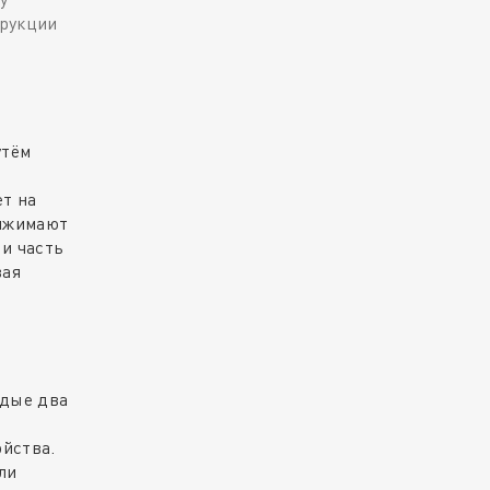
трукции
утём
ет на
рижимают
 и часть
вая
ждые два
ойства.
ли