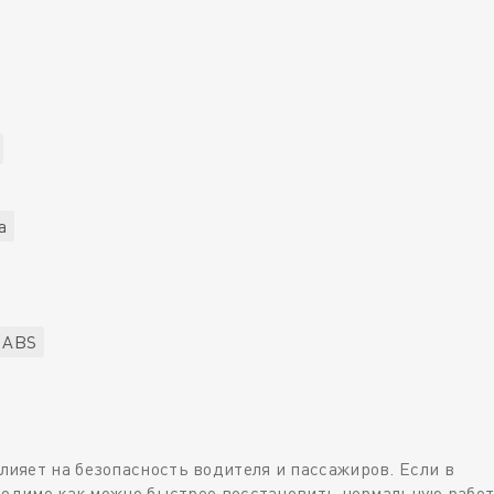
а
 ABS
ияет на безопасность водителя и пассажиров. Если в
ходимо как можно быстрее восстановить нормальную работ