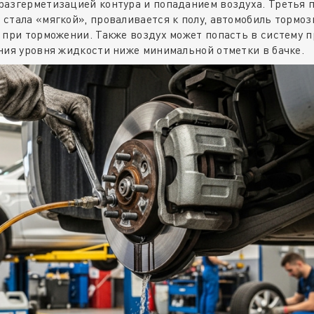
разгерметизацией контура и попаданием воздуха. Третья 
стала «мягкой», проваливается к полу, автомобиль тормоз
 при торможении. Также воздух может попасть в систему п
ния уровня жидкости ниже минимальной отметки в бачке.