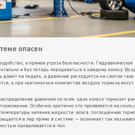
стеме опасен
еудобство, а прямая угроза безопасности. Гидравлическое
ентально и без потерь передаваться к каждому колесу. Во
 давит на педаль, а давление расходуется на сжатие газа
тся, а при критическом количестве воздуха тормоза могут
аспределение давления по осям: одно колесо тормозит ра
 торможении. Особенно критично это проявляется на сколь
 температуры кипения жидкости: влага, поглощённая торм
ащается в пар прямо в системе — возникает так называе
ностью проваливается в пол.