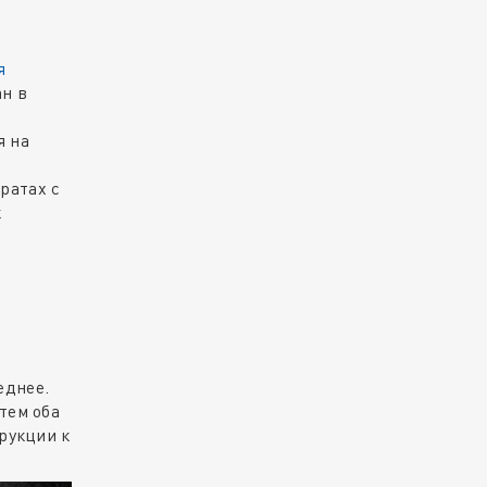
я
ан в
я на
ратах с
к
еднее.
тем оба
трукции к