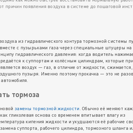
от причин появления воздуха в системе до пошаговой инс
воздуха из гидравлического контура тормозной системы п
вместе с пузырьками газа через специальные штуцеры на
нципу гидравлического давления: когда водитель нажима
ередаётся к суппортам и колёсным цилиндрам, которые п
оявляется воздух — газ, в отличие от жидкости, сжимается,
оздушного пузыря. Именно поэтому прокачка — это не разо
 автомобиля.
ать тормоза
ановой
замены тормозной жидкости
. Обычно её меняют ка
к как гликолевая основа со временем впитывает влагу из
емпература кипения жидкости и ухудшаются её рабочие св
замена суппорта, рабочего цилиндра, тормозного шланга и