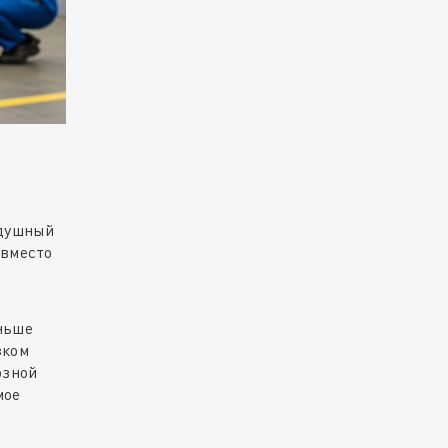
здушный
 вместо
ньше
зком
озной
мое