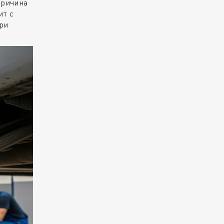
причина
ит с
ри