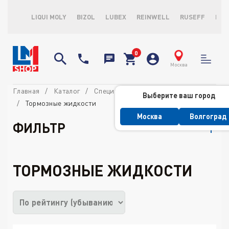
LIQUI MOLY
BIZOL
LUBEX
REINWELL
RUSEFF
LOP
Москва
Главная
Каталог
Специальные жидкости
Выберите ваш город
Тормозные жидкости
Москва
Волгоград
ФИЛЬТР
ТОРМОЗНЫЕ ЖИДКОСТИ