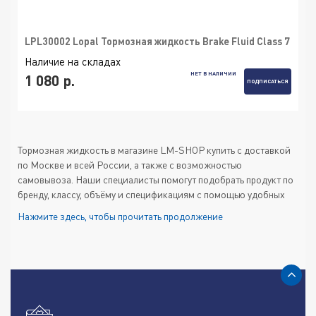
LPL30002 Lopal Тормозная жидкость Brake Fluid Class 7
Наличие на складах
НЕТ В НАЛИЧИИ
1 080 р.
ПОДПИСАТЬСЯ
Тормозная жидкость в магазине
LM-SHOP
купить с доставкой
по Москве и всей России, а также с возможностью
самовывоза. Наши специалисты помогут подобрать продукт по
бренду, классу, объёму и спецификациям с помощью удобных
фильтров и поиска. В наличии проверенные составы для
Нажмите здесь, чтобы прочитать продолжение
легковых и коммерческих автомобилей, мото- и спецтехники
от известных производителей.
По каким критериям выбирать
тормозную жидкость ?