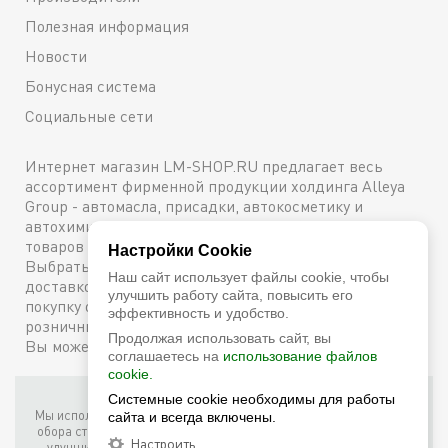
Полезная информация
Новости
Бонусная система
Социальные сети
Интернет магазин LM-SHOP.RU предлагает весь
ассортимент фирменной продукции холдинга Alleya
Group - автомасла, присадки, автокосметику и
автохимию. Каталог содержит подробное описание
товаров с техническими характеристиками и ценами.
Настройки Cookie
Выбрать и купить оригинальную продукцию с
Наш сайт использует файлы cookie, чтобы
доставкой по Москве можно сейчас же, оформив
улучшить работу сайта, повысить его
покупку онлайн, либо посетив один из наших
эффективность и удобство.
розничных магазинов. Более подробную информацию
Продолжая использовать сайт, вы
Вы можете получить по телефону
+7 (800) 600-48-38
соглашаетесь на
использование файлов
cookie.
Фирменный интернет-магазин LM Shop © 2026
Системные cookie необходимы для работы
Мы используем собственные куки (соокіе) и куки третьих лиц для
сайта и всегда включены.
обора статистики, маркетинговых целей, а также для того, чтобы
Настроить
улучшить работу сайта. Продолжая просмотр этого сайта, вы