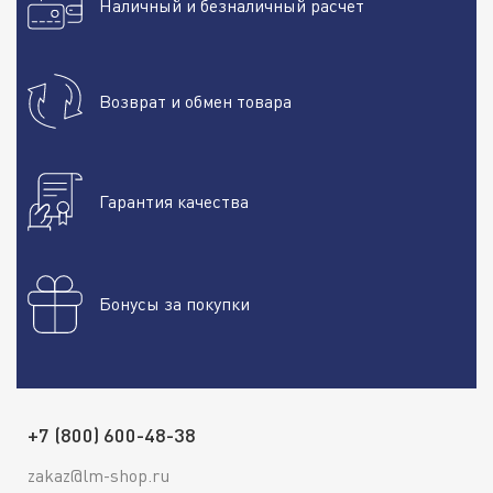
Наличный и безналичный расчет
При покупке следует ориентироваться на:
Требования производителя автомобиля
. Несоблюдение
может ухудшить работу клапанов и увеличить тормозной
путь.
Возврат и обмен товара
Режимы эксплуатации и климат
. Такси, горные маршруты,
прицеп, интенсивные торможения — повод выбрать состав
с повышенными «влажными» точками кипения и низкой
Гарантия качества
вязкостью на морозе.
Состояние системы
. Для техники с пробегом и
чувствительными уплотнениями предпочтительны
проверенные гликолевые варианты от известных брендов.
Бонусы за покупки
Силиконовые жидкости применяют только там, где это
прямо указано производителем.
Совместимость и смешиваемость
. Жидкости на гликолевой
основе в большинстве случаев смешиваемы между собой,
+7 (800) 600-48-38
но смешивать их с силиконом нельзя. При переходе класса
лучше выполнить полную замену с промывкой.
zakaz@lm-shop.ru