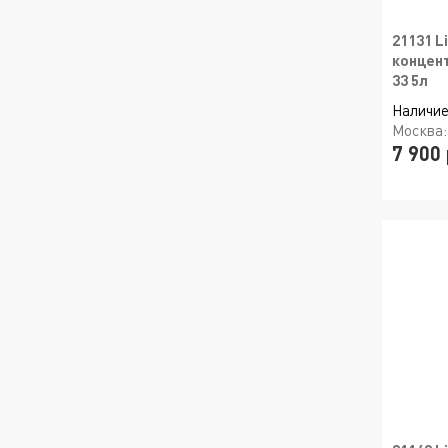
21131 L
концент
33 5л
Наличие
Москва
7 900 