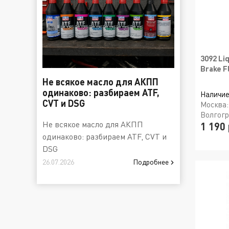
3092 Li
Brake F
Не всякое масло для АКПП
одинаково: разбираем ATF,
Наличие
CVT и DSG
Москва
Волгог
Не всякое масло для АКПП
1 190 
одинаково: разбираем ATF, CVT и
DSG
26.07.2026
Подробнее