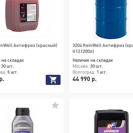
inWell Антифриз (красный)
3204 ReinWell Антифриз (кр
G12 (200л)
 на складах
Наличие на складах
:
30 шт.
Москва:
30 шт.
рад:
5 шт.
Волгоград:
1 шт.
р.
44 990 р.