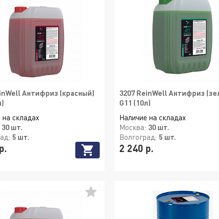
inWell Антифриз (красный)
3207 ReinWell Антифриз (зе
л)
G11 (10л)
 на складах
Наличие на складах
:
30 шт.
Москва:
30 шт.
рад:
5 шт.
Волгоград:
5 шт.
р.
2 240 р.