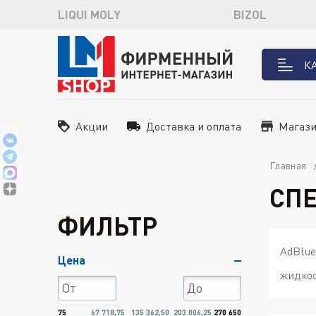
LIQUI MOLY
BIZOL
К
Акции
Доставка и оплата
Магаз
Главная
СП
ФИЛЬТР
AdBlue
Цена
жидко
75
67 718,75
135 362,50
203 006,25
270 650