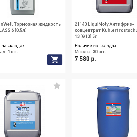
inWell Тормозная жидкость
21140 LiquiMoly Антифриз-
LASS 6 (0,5л)
концентрат Kuhlerfrostsch
13 (G13) 5л
 на складах
Наличие на складах
рад:
1 шт.
Москва:
30 шт.
7 580 р.