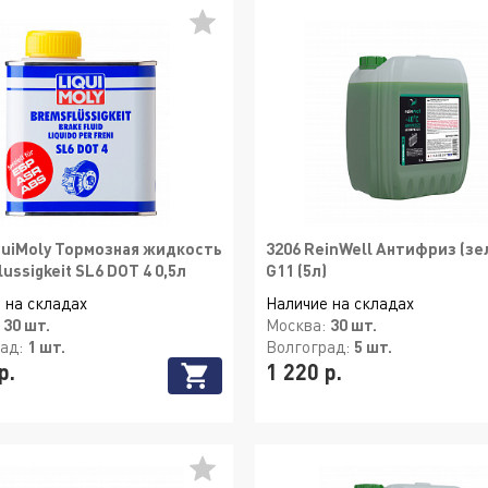
quiMoly Тормозная жидкость
3206 ReinWell Антифриз (зе
ussigkeit SL6 DOT 4 0,5л
G11 (5л)
 на складах
Наличие на складах
:
30 шт.
Москва:
30 шт.
рад:
1 шт.
Волгоград:
5 шт.
р.
1 220 р.