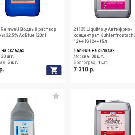
 Reinwell Водный раствор
21135 LiquiMoly Антифриз-
ы 32,5% AdBlue (20л)
концентрат Kuhlerfrostsch
12++ (G12++) 5л
 на складах
Наличие на складах
:
30 шт.
Москва:
30 шт.
рад:
5 шт.
Волгоград:
1 шт.
р.
7 310 р.