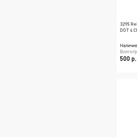
3295 Re
DOT 4 C
Наличие
Волгог
500 р.