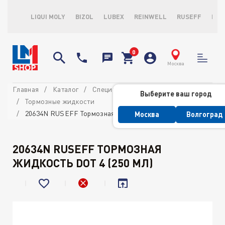
LIQUI MOLY
BIZOL
LUBEX
REINWELL
RUSEFF
LOP
Москва
Главная
Каталог
Специальные жидкости
Выберите ваш город
Тормозные жидкости
20634N RUSEFF Тормозная жидкость DOT 4 (250 мл)
Москва
Волгоград
20634N RUSEFF ТОРМОЗНАЯ
ЖИДКОСТЬ DOT 4 (250 МЛ)