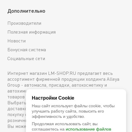
Дополнительно
Производители
Полезная информация
Новости
Бонусная система
Социальные сети
Интернет магазин LM-SHOP.RU предлагает весь
ассортимент фирменной продукции холдинга Alleya
Group - автомасла, присадки, автокосметику и
автохимию. Каталог содержит подробное описание
товаров с техническими характеристиками и ценами.
Настройки Cookie
Выбрать и купить оригинальную продукцию с
Наш сайт использует файлы cookie, чтобы
доставкой по Москве можно сейчас же, оформив
улучшить работу сайта, повысить его
покупку онлайн, либо посетив один из наших
эффективность и удобство.
розничных магазинов. Более подробную информацию
Продолжая использовать сайт, вы
Вы можете получить по телефону
+7 (800) 600-48-38
соглашаетесь на
использование файлов