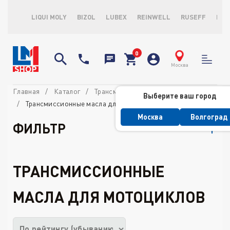
LIQUI MOLY
BIZOL
LUBEX
REINWELL
RUSEFF
LOP
Москва
Главная
Каталог
Трансмиссионные масла и ATF
Выберите ваш город
Трансмиссионные масла для мотоциклов
Москва
Волгоград
ФИЛЬТР
ТРАНСМИССИОННЫЕ
МАСЛА ДЛЯ МОТОЦИКЛОВ