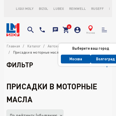
LIQUI MOLY
BIZOL
LUBEX
REINWELL
RUSEFF
LOP
Москва
Главная
Каталог
Автохимия потребительская
Выберите ваш город
Присадки в моторные масла
Москва
Волгоград
ФИЛЬТР
ПРИСАДКИ В МОТОРНЫЕ
МАСЛА