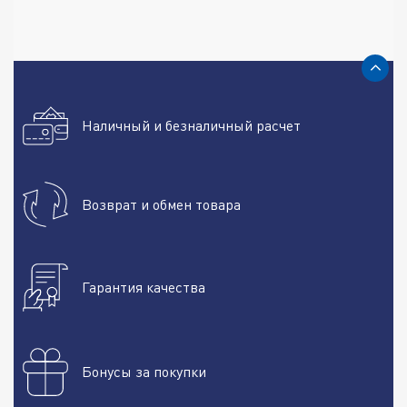
Разновидности средств,
представленных в нашем магазине, их
назначение
Антифрикционные добавки. Назначение: Снижение трения
и износа внутренних частей ДВС. Действие: Уменьшение
Наличный и безналичный расчет
трения позволяет увеличить эффективность работы ДВС,
предотвращает износ деталей и продлевает срок службы
мотора.
Возврат и обмен товара
Топливные присадки
. Назначение: Оптимизация работы
топливной системы и экономия топлива. Действие:
Улучшение смазывающих свойств топлива, снижение
расхода топлива, и повышение эффективности сгорания.
Гарантия качества
Вязкостные стабилизаторы. Назначение: Поддержание
стабильности вязкости масла при различных температурах.
Действие: Обеспечение стабильной консистенции при
различных условиях эксплуатации, что важно для надежной
Бонусы за покупки
работы двигателя.