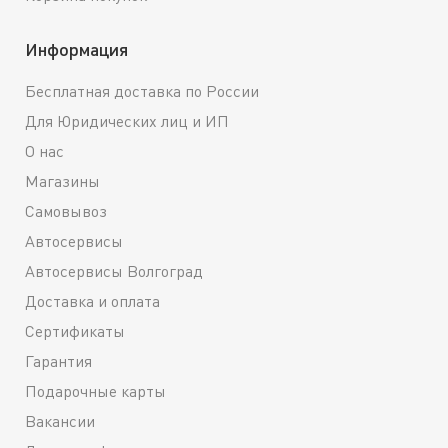
Тип масла и производительность. Удостоверьтесь, что
Информация
выбранные присадки совместимы с типом масла, которое
вы планируете заливать. Производители часто
Бесплатная доставка по России
рекомендуют определенные присадки, соответствующие их
продуктам, чтобы дать максимальную эффективность и
Для Юридических лиц и ИП
защиту.
О нас
Тип двигателя. Различные типы (бензиновые, дизельные)
Магазины
требуют различных присадок. Удостоверьтесь, что
Самовывоз
выбранная добавка соответствует вашему типу двигателя,
Автосервисы
чтобы обеспечить оптимальную работу.
Автосервисы Волгоград
Условия эксплуатации. Если ваш автомобиль подвергается
Доставка и оплата
особым условиям эксплуатации, таким как частые короткие
поездки, долгое стояние в пробках или экстремальные
Сертификаты
температуры, выбирайте вид присадки, специально
Гарантия
разработанный для таких условий.
Подарочные карты
Рекомендации производителя. Внимательно изучите
Вакансии
рекомендации производителя вашего автомобиля. Они
предоставляют важную информацию о том,