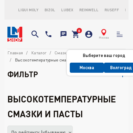
LIQUI MOLY
BIZOL
LUBEX
REINWELL
RUSEFF
LOP
Москва
Главная
Каталог
Смазки
Выберите ваш город
Высокотемпературные смазки и пасты
Москва
Волгоград
ФИЛЬТР
ВЫСОКОТЕМПЕРАТУРНЫЕ
СМАЗКИ И ПАСТЫ