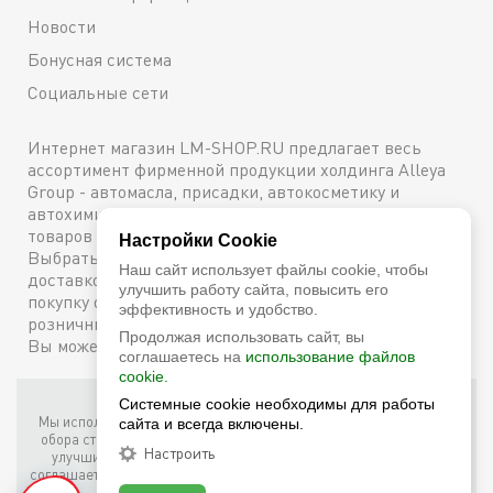
Новости
Бонусная система
Социальные сети
Интернет магазин LM-SHOP.RU предлагает весь
ассортимент фирменной продукции холдинга Alleya
Group - автомасла, присадки, автокосметику и
автохимию. Каталог содержит подробное описание
товаров с техническими характеристиками и ценами.
Настройки Cookie
Выбрать и купить оригинальную продукцию с
Наш сайт использует файлы cookie, чтобы
доставкой по Москве можно сейчас же, оформив
улучшить работу сайта, повысить его
покупку онлайн, либо посетив один из наших
эффективность и удобство.
розничных магазинов. Более подробную информацию
Продолжая использовать сайт, вы
Вы можете получить по телефону
+7 (800) 600-48-38
соглашаетесь на
использование файлов
cookie.
Системные cookie необходимы для работы
Фирменный интернет-магазин LM Shop © 2026
Мы используем собственные куки (соокіе) и куки третьих лиц для
сайта и всегда включены.
обора статистики, маркетинговых целей, а также для того, чтобы
Настроить
улучшить работу сайта. Продолжая просмотр этого сайта, вы
соглашаетесь с таким использованием файлов куки в соответствии
с условиями
Cookie Notice
.