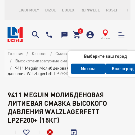
LIQUI MOLY
BIZOL
LUBEX
REINWELL
RUSEFF
LOP
Москва
Главная
Каталог
Смазки
Выберите ваш город
Высокотемпературные смазки и пасты
9411 Meguin Молибденовая литиевая смазка высокого
Москва
Волгоград
давления Walzlagerfett LP2F200+ (15кг)
9411 MEGUIN МОЛИБДЕНОВАЯ
ЛИТИЕВАЯ СМАЗКА ВЫСОКОГО
ДАВЛЕНИЯ WALZLAGERFETT
LP2F200+ (15КГ)