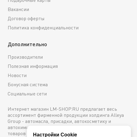
Вакансии
Договор оферты
Политика конфиденциальности
Дополнительно
Производители
Полезная информация
Новости
Бонусная система
Социальные сети
Интернет магазин LM-SHOP.RU предлагает весь
ассортимент фирменной продукции холдинга Alleya
Group - автомасла, присадки, автокосметику и
автохимию. Каталог содержит подробное описание
товаров с техническими характеристиками и ценами.
Настройки Cookie