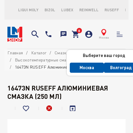
LIQUI MOLY
BIZOL
LUBEX
REINWELL
RUSEFF
LOP
Москва
Главная
Каталог
Смазки
Выберите ваш город
Высокотемпературные смазки и пасты
16473N RUSEFF Алюминиевая смазка (250 мл)
Москва
Волгоград
16473N RUSEFF АЛЮМИНИЕВАЯ
СМАЗКА (250 МЛ)