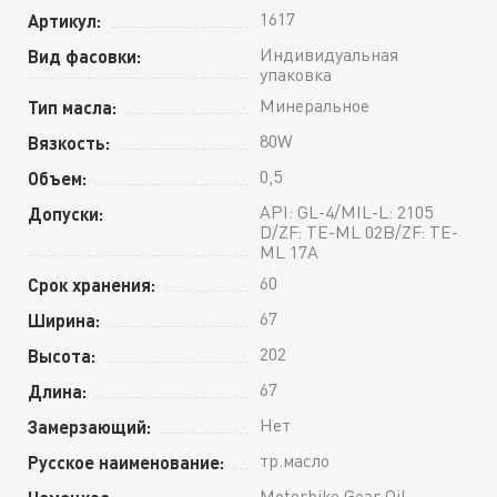
1617
Артикул:
Индивидуальная
Вид фасовки:
упаковка
Минеральное
Тип масла:
80W
Вязкость:
0,5
Объем:
API: GL-4/MIL-L: 2105
Допуски:
D/ZF: TE-ML 02B/ZF: TE-
ML 17A
60
Срок хранения:
67
Ширина:
202
Высота:
67
Длина:
Нет
Замерзающий:
тр.масло
Русское наименование:
Motorbike Gear Oil