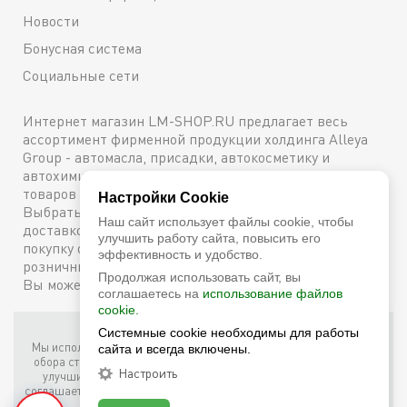
Новости
Бонусная система
Социальные сети
Интернет магазин LM-SHOP.RU предлагает весь
ассортимент фирменной продукции холдинга Alleya
Group - автомасла, присадки, автокосметику и
автохимию. Каталог содержит подробное описание
товаров с техническими характеристиками и ценами.
Настройки Cookie
Выбрать и купить оригинальную продукцию с
Наш сайт использует файлы cookie, чтобы
доставкой по Москве можно сейчас же, оформив
улучшить работу сайта, повысить его
покупку онлайн, либо посетив один из наших
эффективность и удобство.
розничных магазинов. Более подробную информацию
Продолжая использовать сайт, вы
Вы можете получить по телефону
+7 (800) 600-48-38
соглашаетесь на
использование файлов
cookie.
Фирменный интернет-магазин LM Shop © 2026
Системные cookie необходимы для работы
Мы используем собственные куки (соокіе) и куки третьих лиц для
сайта и всегда включены.
обора статистики, маркетинговых целей, а также для того, чтобы
Настроить
улучшить работу сайта. Продолжая просмотр этого сайта, вы
соглашаетесь с таким использованием файлов куки в соответствии
с условиями
Cookie Notice
.