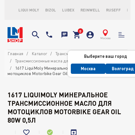
LIQUI MOLY
BIZOL
LUBEX
REINWELL
RUSEFF
LOP
Москва
Главная
Каталог
Трансмиссионные масла и ATF
Выберите ваш город
Трансмиссионные масла для мотоциклов
1617 LiquiMoly Минеральное трансмиссионное масло для
Москва
Волгоград
мотоциклов Motorbike Gear Oil 80W 0,5л
1617 LIQUIMOLY МИНЕРАЛЬНОЕ
ТРАНСМИССИОННОЕ МАСЛО ДЛЯ
МОТОЦИКЛОВ MOTORBIKE GEAR OIL
80W 0,5Л