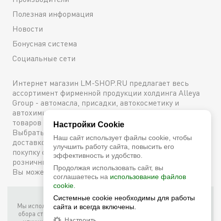
Полезная информация
Новости
Бонусная система
Социальные сети
Интернет магазин LM-SHOP.RU предлагает весь
ассортимент фирменной продукции холдинга Alleya
Group - автомасла, присадки, автокосметику и
автохимию. Каталог содержит подробное описание
товаров с техническими характеристиками и ценами.
Настройки Cookie
Выбрать и купить оригинальную продукцию с
Наш сайт использует файлы cookie, чтобы
доставкой по Москве можно сейчас же, оформив
улучшить работу сайта, повысить его
покупку онлайн, либо посетив один из наших
эффективность и удобство.
розничных магазинов. Более подробную информацию
Продолжая использовать сайт, вы
Вы можете получить по телефону
+7 (800) 600-48-38
соглашаетесь на
использование файлов
cookie.
Фирменный интернет-магазин LM Shop © 2026
Системные cookie необходимы для работы
Мы используем собственные куки (соокіе) и куки третьих лиц для
сайта и всегда включены.
обора статистики, маркетинговых целей, а также для того, чтобы
Настроить