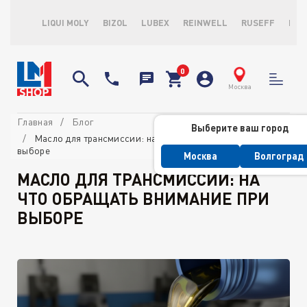
LIQUI MOLY
BIZOL
LUBEX
REINWELL
RUSEFF
LOP
Москва
Главная
Блог
Выберите ваш город
Масло для трансмиссии: на что обращать внимание при
выборе
Москва
Волгоград
МАСЛО ДЛЯ ТРАНСМИССИИ: НА
ЧТО ОБРАЩАТЬ ВНИМАНИЕ ПРИ
ВЫБОРЕ