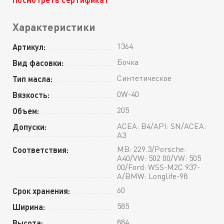
Характеристики
1364
Артикул:
Бочка
Вид фасовки:
Синтетическое
Тип масла:
0W-40
Вязкость:
205
Объем:
ACEA: B4/API: SN/ACEA:
Допуски:
A3
MB: 229.3/Porsche:
Соответствия:
A40/VW: 502 00/VW: 505
00/Ford: WSS-M2C 937-
A/BMW: Longlife-98
60
Срок хранения:
585
Ширина:
884
Высота: