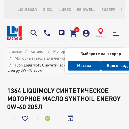
LIQUI MOLY
BIZOL
LUBEX
REINWELL
RUSEFF
LOP
Москва
Главная
Каталог
Моторные масла
Выберите ваш город
Моторные масла для легковых автомобилей
1364 LiquiMoly Синтетическое моторное масло Synthoil
Москва
Волгоград
Energy 0W-40 205л
1364 LIQUIMOLY СИНТЕТИЧЕСКОЕ
МОТОРНОЕ МАСЛО SYNTHOIL ENERGY
0W-40 205Л