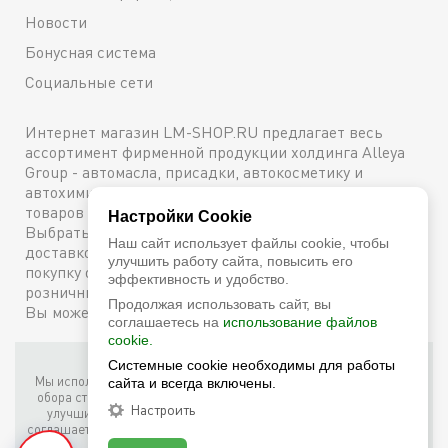
Новости
Бонусная система
Социальные сети
Интернет магазин LM-SHOP.RU предлагает весь
ассортимент фирменной продукции холдинга Alleya
Group - автомасла, присадки, автокосметику и
автохимию. Каталог содержит подробное описание
товаров с техническими характеристиками и ценами.
Настройки Cookie
Выбрать и купить оригинальную продукцию с
Наш сайт использует файлы cookie, чтобы
доставкой по Москве можно сейчас же, оформив
улучшить работу сайта, повысить его
покупку онлайн, либо посетив один из наших
эффективность и удобство.
розничных магазинов. Более подробную информацию
Продолжая использовать сайт, вы
Вы можете получить по телефону
+7 (800) 600-48-38
соглашаетесь на
использование файлов
cookie.
Фирменный интернет-магазин LM Shop © 2026
Системные cookie необходимы для работы
Мы используем собственные куки (соокіе) и куки третьих лиц для
сайта и всегда включены.
обора статистики, маркетинговых целей, а также для того, чтобы
Настроить
улучшить работу сайта. Продолжая просмотр этого сайта, вы
соглашаетесь с таким использованием файлов куки в соответствии
с условиями
Cookie Notice
.