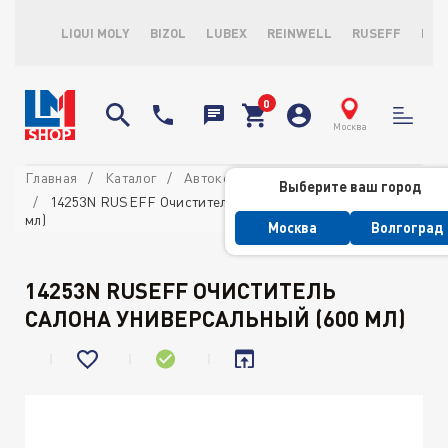
LIQUI MOLY
BIZOL
LUBEX
REINWELL
RUSEFF
LOP
Москва
Главная
Каталог
Автокосметика
Для салона
Выберите ваш город
14253N RUSEFF Очиститель салона универсальный (600
мл)
Москва
Волгоград
14253N RUSEFF ОЧИСТИТЕЛЬ
САЛОНА УНИВЕРСАЛЬНЫЙ (600 МЛ)