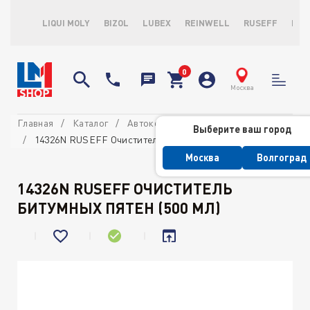
LIQUI MOLY
BIZOL
LUBEX
REINWELL
RUSEFF
LOP
Москва
Главная
Каталог
Автокосметика
Для кузова
Выберите ваш город
14326N RUSEFF Очиститель битумных пятен (500 мл)
Москва
Волгоград
14326N RUSEFF ОЧИСТИТЕЛЬ
БИТУМНЫХ ПЯТЕН (500 МЛ)