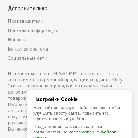
Дополнительно
Производители
Полезная информация
Новости
Бонусная система
Социальные сети
Интернет магазин LM-SHOP.RU предлагает весь
ассортимент фирменной продукции холдинга Alleya
Group - автомасла, присадки, автокосметику и
автохимию. Каталог содержит подробное описание
товаров с техническими характеристиками и ценами.
Настройки Cookie
Выбрать и купить оригинальную продукцию с
Наш сайт использует файлы cookie, чтобы
доставкой по Москве можно сейчас же, оформив
улучшить работу сайта, повысить его
покупку онлайн, либо посетив один из наших
эффективность и удобство.
розничных магазинов. Более подробную информацию
Продолжая использовать сайт, вы
Вы можете получить по телефону
+7 (800) 600-48-38
соглашаетесь на
использование файлов
cookie.