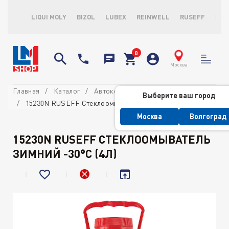
LIQUI MOLY
BIZOL
LUBEX
REINWELL
RUSEFF
LOP
Москва
Главная
Каталог
Автокосметика
Для стекол
Выберите ваш город
15230N RUSEFF Стеклоомыватель зимний -30°С (4л)
Москва
Волгоград
15230N RUSEFF СТЕКЛООМЫВАТЕЛЬ
ЗИМНИЙ -30°С (4Л)