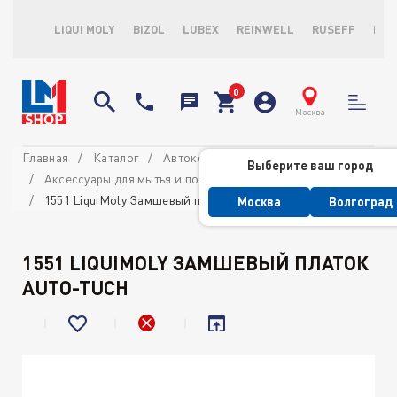
LIQUI MOLY
BIZOL
LUBEX
REINWELL
RUSEFF
LOP
Москва
Главная
Каталог
Автокосметика
Выберите ваш город
Аксессуары для мытья и полировки
1551 LiquiMoly Замшевый платок Auto-Tuch
Москва
Волгоград
1551 LIQUIMOLY ЗАМШЕВЫЙ ПЛАТОК
AUTO-TUCH