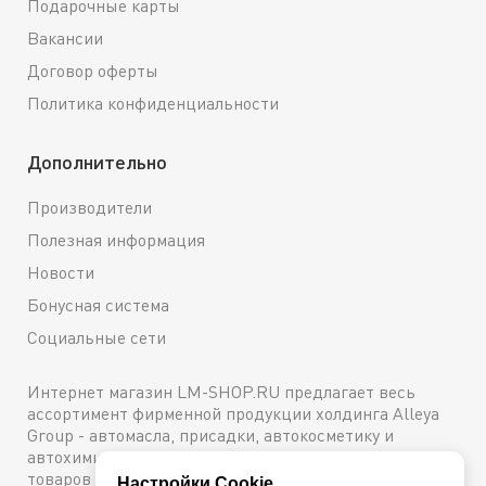
Подарочные карты
Вакансии
Договор оферты
Политика конфиденциальности
Дополнительно
Производители
Полезная информация
Новости
Бонусная система
Социальные сети
Интернет магазин LM-SHOP.RU предлагает весь
ассортимент фирменной продукции холдинга Alleya
Group - автомасла, присадки, автокосметику и
автохимию. Каталог содержит подробное описание
товаров с техническими характеристиками и ценами.
Настройки Cookie