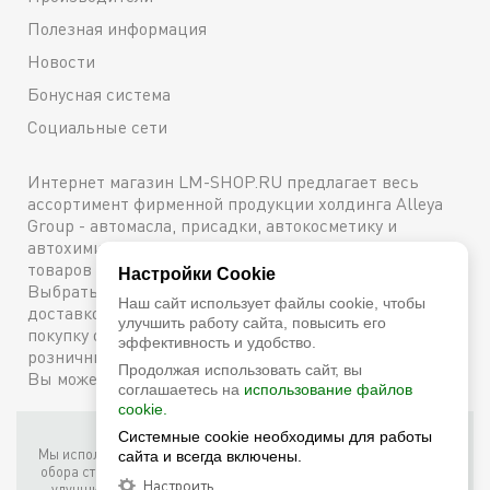
Полезная информация
Новости
Бонусная система
Социальные сети
Интернет магазин LM-SHOP.RU предлагает весь
ассортимент фирменной продукции холдинга Alleya
Group - автомасла, присадки, автокосметику и
автохимию. Каталог содержит подробное описание
товаров с техническими характеристиками и ценами.
Настройки Cookie
Выбрать и купить оригинальную продукцию с
Наш сайт использует файлы cookie, чтобы
доставкой по Москве можно сейчас же, оформив
улучшить работу сайта, повысить его
покупку онлайн, либо посетив один из наших
эффективность и удобство.
розничных магазинов. Более подробную информацию
Продолжая использовать сайт, вы
Вы можете получить по телефону
+7 (800) 600-48-38
соглашаетесь на
использование файлов
cookie.
Фирменный интернет-магазин LM Shop © 2026
Системные cookie необходимы для работы
Мы используем собственные куки (соокіе) и куки третьих лиц для
сайта и всегда включены.
обора статистики, маркетинговых целей, а также для того, чтобы
Настроить
улучшить работу сайта. Продолжая просмотр этого сайта, вы