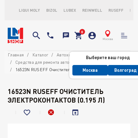
LIQUI MOLY
BIZOL
LUBEX
REINWELL
RUSEFF
LOP
Москва
Главная
Каталог
Автохимия потребительская
Выберите ваш город
Средства для ремонта автомобиля
16523N RUSEFF Очиститель электроконтактов (0.195 л)
Москва
Волгоград
16523N RUSEFF ОЧИСТИТЕЛЬ
ЭЛЕКТРОКОНТАКТОВ (0.195 Л)