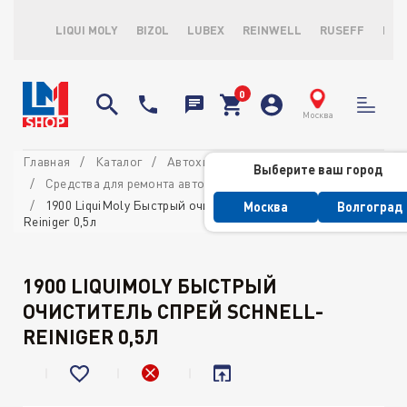
LIQUI MOLY
BIZOL
LUBEX
REINWELL
RUSEFF
LOP
Москва
Главная
Каталог
Автохимия потребительская
Выберите ваш город
Средства для ремонта автомобиля
1900 LiquiMoly Быстрый очиститель спрей Schnell-
Москва
Волгоград
Reiniger 0,5л
1900 LIQUIMOLY БЫСТРЫЙ
ОЧИСТИТЕЛЬ СПРЕЙ SCHNELL-
REINIGER 0,5Л