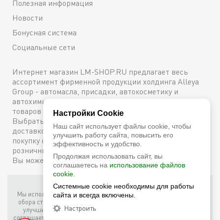
Полезная информация
Новости
Бонусная система
Социальные сети
Интернет магазин LM-SHOP.RU предлагает весь
ассортимент фирменной продукции холдинга Alleya
Group - автомасла, присадки, автокосметику и
автохимию. Каталог содержит подробное описание
товаров с техническими характеристиками и ценами.
Настройки Cookie
Выбрать и купить оригинальную продукцию с
Наш сайт использует файлы cookie, чтобы
доставкой по Москве можно сейчас же, оформив
улучшить работу сайта, повысить его
покупку онлайн, либо посетив один из наших
эффективность и удобство.
розничных магазинов. Более подробную информацию
Продолжая использовать сайт, вы
Вы можете получить по телефону
+7 (800) 600-48-38
соглашаетесь на
использование файлов
cookie.
Системные cookie необходимы для работы
Фирменный интернет-магазин LM Shop © 2026
Мы используем собственные куки (соокіе) и куки третьих лиц для
сайта и всегда включены.
обора статистики, маркетинговых целей, а также для того, чтобы
Настроить
улучшить работу сайта. Продолжая просмотр этого сайта, вы
соглашаетесь с таким использованием файлов куки в соответствии