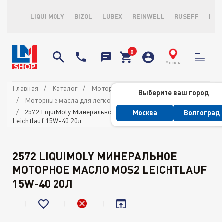
LIQUI MOLY
BIZOL
LUBEX
REINWELL
RUSEFF
LOP
Москва
Главная
Каталог
Моторные масла
Выберите ваш город
Моторные масла для легковых автомобилей
2572 LiquiMoly Минеральное моторное масло MoS2
Москва
Волгоград
Leichtlauf 15W-40 20л
2572 LIQUIMOLY МИНЕРАЛЬНОЕ
МОТОРНОЕ МАСЛО MOS2 LEICHTLAUF
15W-40 20Л