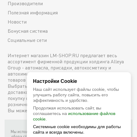
Производители
Полезная информация
Новости
Бонусная система
Социальные сети
Интернет магазин LM-SHOP.RU предлагает весь
ассортимент фирменной продукции холдинга Alleya
Group - автомасла, присадки, автокосметику и
автохимию. Каталог содержит подробное описание
товаров с техническими характеристиками и ценами.
Настройки Cookie
Выбрать и купить оригинальную продукцию с
Наш сайт использует файлы cookie, чтобы
доставкой по Москве можно сейчас же, оформив
улучшить работу сайта, повысить его
покупку онлайн, либо посетив один из наших
эффективность и удобство.
розничных магазинов. Более подробную информацию
Продолжая использовать сайт, вы
Вы можете получить по телефону
+7 (800) 600-48-38
соглашаетесь на
использование файлов
cookie.
Системные cookie необходимы для работы
Фирменный интернет-магазин LM Shop © 2026
Мы используем собственные куки (соокіе) и куки третьих лиц для
сайта и всегда включены.
обора статистики, маркетинговых целей, а также для того, чтобы