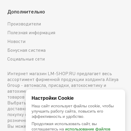
Дополнительно
Производители
Полезная информация
Новости
Бонусная система
Социальные сети
Интернет магазин LM-SHOP.RU предлагает весь
ассортимент фирменной продукции холдинга Alleya
Group - автомасла, присадки, автокосметику и
автохимию. Каталог содержит подробное описание
товаров с техническими характеристиками и ценами.
Настройки Cookie
Выбрать и купить оригинальную продукцию с
Наш сайт использует файлы cookie, чтобы
доставкой по Москве можно сейчас же, оформив
улучшить работу сайта, повысить его
покупку онлайн, либо посетив один из наших
эффективность и удобство.
розничных магазинов. Более подробную информацию
Продолжая использовать сайт, вы
Вы можете получить по телефону
+7 (800) 600-48-38
соглашаетесь на
использование файлов