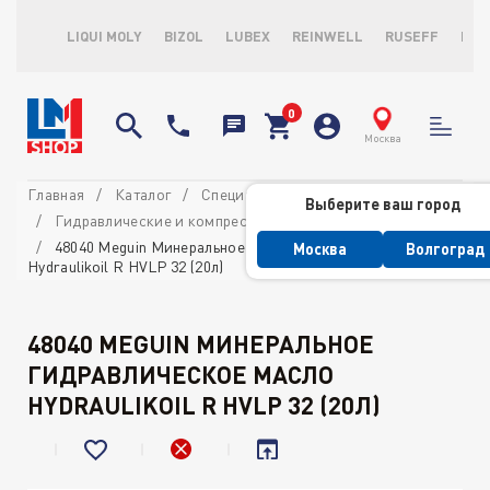
LIQUI MOLY
BIZOL
LUBEX
REINWELL
RUSEFF
LOP
Москва
Главная
Каталог
Специализированные масла
Выберите ваш город
Гидравлические и компрессорные масла
48040 Meguin Минеральное гидравлическое масло
Москва
Волгоград
Hydraulikoil R HVLP 32 (20л)
48040 MEGUIN МИНЕРАЛЬНОЕ
ГИДРАВЛИЧЕСКОЕ МАСЛО
HYDRAULIKOIL R HVLP 32 (20Л)