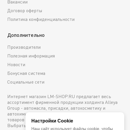
Вакансии
Договор оферты
Политика конфиденциальности
Дополнительно
Производители
Полезная информация
Новости
Бонусная система
Социальные сети
Интернет магазин LM-SHOP.RU предлагает весь
ассортимент фирменной продукции холдинга Alleya
Group - автомасла, присадки, автокосметику и
автохимию. Каталог содержит подробное описание
товаров с техническими характеристиками и ценами.
Настройки Cookie
Выбрать и купить оригинальную продукцию с
Наш сайт использует файлы cookie, чтобы