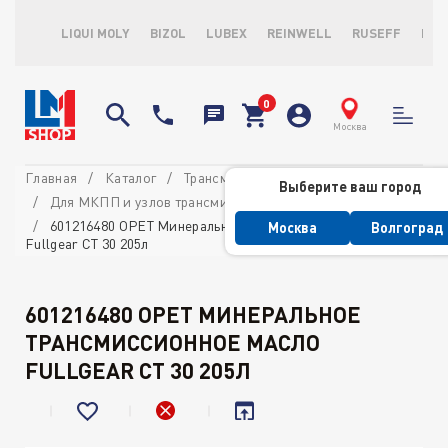
LIQUI MOLY
BIZOL
LUBEX
REINWELL
RUSEFF
LOP
Москва
Главная
Каталог
Трансмиссионные масла и ATF
Выберите ваш город
Для МКПП и узлов трансмиссии
601216480 OPET Минеральное трансмиссионное масло
Москва
Волгоград
Fullgear CT 30 205л
601216480 OPET МИНЕРАЛЬНОЕ
ТРАНСМИССИОННОЕ МАСЛО
FULLGEAR CT 30 205Л