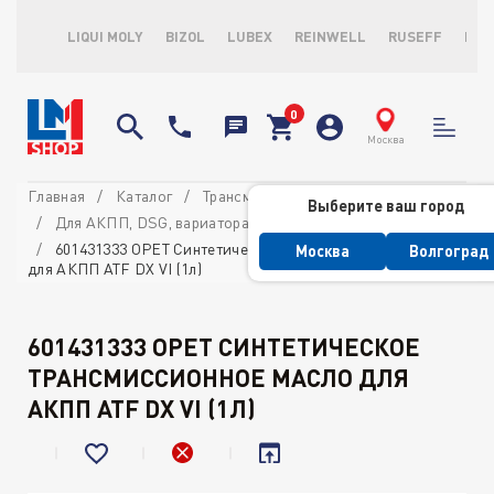
LIQUI MOLY
BIZOL
LUBEX
REINWELL
RUSEFF
LOP
Москва
Главная
Каталог
Трансмиссионные масла и ATF
Выберите ваш город
Для АКПП, DSG, вариатора и ГУР
601431333 OPET Синтетическое трансмиссионное масло
Москва
Волгоград
для АКПП ATF DX VI (1л)
601431333 OPET СИНТЕТИЧЕСКОЕ
ТРАНСМИССИОННОЕ МАСЛО ДЛЯ
АКПП ATF DX VI (1Л)