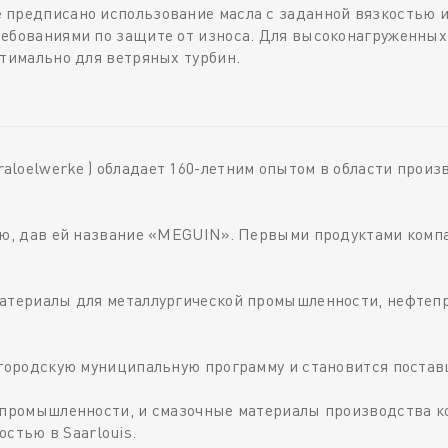
 предписано использование масла с заданной вязкостью 
ребованиями по защите от износа. Для высоконагруженных
птимально для ветряных турбин.
loelwerke ) обладает 160-летним опытом в области произ
ию, дав ей название «MEGUIN». Первыми продуктами компа
материалы для металлургической промышленности, нефтеп
 городскую муниципальную программу и становится постав
е промышленности, и смазочные материалы производства 
тью в Saarlouis.