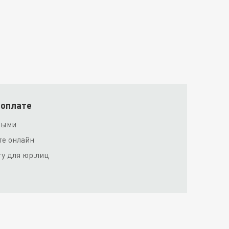
 оплате
ными
те онлайн
ту для юр.лиц