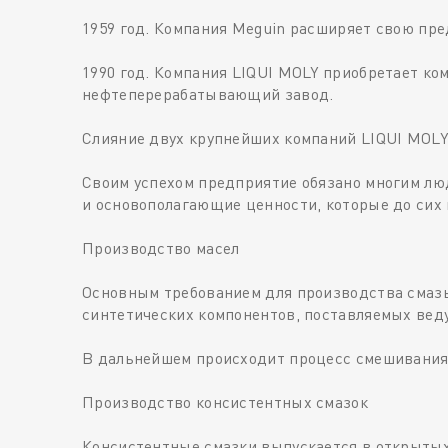
1959 год. Компания Meguin расширяет свою пре
1990 год. Компания LIQUI MOLY приобретает ко
нефтеперерабатывающий завод.
Слияние двух крупнейших компаний LIQUI MOLY
Своим успехом предприятие обязано многим люд
и основополагающие ценности, которые до сих
Производство масел
Основным требованием для производства смаз
синтетических компонентов, поставляемых вед
В дальнейшем происходит процесс смешивания 
Производство консистентных смазок
Консистентные смазки выпускается в открытых 