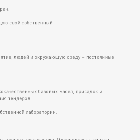
ран.
ющую свой собственный
риятие, людей и окружающую среду – постоянные
окачественных базовых масел, присадок и
ия тендеров.
бственной лаборатории.
дит процесс охлаждения. Однородность смазки