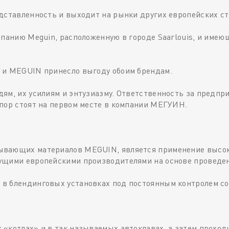
дставленность и выходит на рынки других европейских ст
мпанию Meguin, расположенную в городе Saarlouis, и име
 и MEGUIN принесло выгоду обоим брендам.
ям, их усилиям и энтузиазму. Ответственность за предп
 пор стоят на первом месте в компании МЕГУИН.
ывающих материалов MEGUIN, является применение высок
ущими европейскими производителями на основе проведен
в блендинговых установках под постоянным контролем со
«котлах» и в так называемых автоклавах, а затем прохо