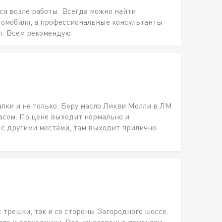
ся возле работы. Всегда можно найти
томобиля, а профессиональные консультанты
т. Всем рекомендую.
алки и не только. Беру масло Ликви Молли в ЛМ
пасом. По цене выходит нормально и
 с другими местами, там выходит прилично
с трешки, так и со стороны Загородного шоссе.
о и расходники. Все качественно поменяли,