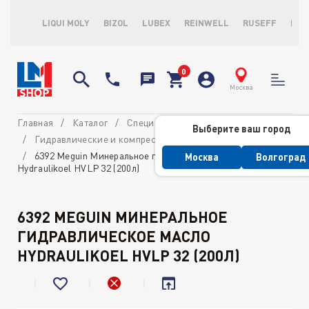
LIQUI MOLY
BIZOL
LUBEX
REINWELL
RUSEFF
LOP
Москва
Главная
Каталог
Специализированные масла
Выберите ваш город
Гидравлические и компрессорные масла
6392 Meguin Минеральное гидравлическое масло
Москва
Волгоград
Hydraulikoel HVLP 32 (200л)
6392 MEGUIN МИНЕРАЛЬНОЕ
ГИДРАВЛИЧЕСКОЕ МАСЛО
HYDRAULIKOEL HVLP 32 (200Л)