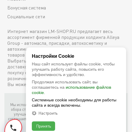
Бонусная система
Социальные сети
Интернет магазин LM-SHOP.RU предлагает весь
ассортимент фирменной продукции холдинга Alleya
Group - автомасла, присадки, автокосметику и
автохимию. Каталог содержит подробное описание
товаров с техническими характеристиками и ценами.
Настройки Cookie
Выбрать и купить оригинальную продукцию с
Наш сайт использует файлы cookie, чтобы
доставкой по Москве можно сейчас же, оформив
улучшить работу сайта, повысить его
покупку онлайн, либо посетив один из наших
эффективность и удобство.
розничных магазинов. Более подробную информацию
Продолжая использовать сайт, вы
Вы можете получить по телефону
+7 (800) 600-48-38
соглашаетесь на
использование файлов
cookie.
Системные cookie необходимы для работы
Фирменный интернет-магазин LM Shop © 2026
Мы используем собственные куки (соокіе) и куки третьих лиц для
сайта и всегда включены.
обора статистики, маркетинговых целей, а также для того, чтобы
Настроить
улучшить работу сайта. Продолжая просмотр этого сайта, вы
соглашаетесь с таким использованием файлов куки в соответствии
с условиями
Cookie Notice
.
Принять