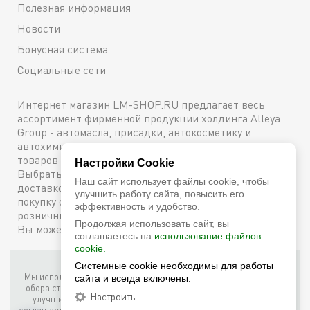
Полезная информация
Новости
Бонусная система
Социальные сети
Интернет магазин LM-SHOP.RU предлагает весь
ассортимент фирменной продукции холдинга Alleya
Group - автомасла, присадки, автокосметику и
автохимию. Каталог содержит подробное описание
товаров с техническими характеристиками и ценами.
Настройки Cookie
Выбрать и купить оригинальную продукцию с
Наш сайт использует файлы cookie, чтобы
доставкой по Москве можно сейчас же, оформив
улучшить работу сайта, повысить его
покупку онлайн, либо посетив один из наших
эффективность и удобство.
розничных магазинов. Более подробную информацию
Продолжая использовать сайт, вы
Вы можете получить по телефону
+7 (800) 600-48-38
соглашаетесь на
использование файлов
cookie.
Системные cookie необходимы для работы
Фирменный интернет-магазин LM Shop © 2026
Мы используем собственные куки (соокіе) и куки третьих лиц для
сайта и всегда включены.
обора статистики, маркетинговых целей, а также для того, чтобы
Настроить
улучшить работу сайта. Продолжая просмотр этого сайта, вы