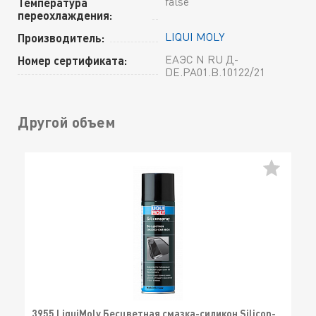
false
Температура
переохлаждения:
LIQUI MOLY
Производитель:
ЕАЭС N RU Д-
Номер сертификата:
DE.РА01.В.10122/21
Другой объем
3955 LiquiMoly Бесцветная смазка-силикон Silicon-