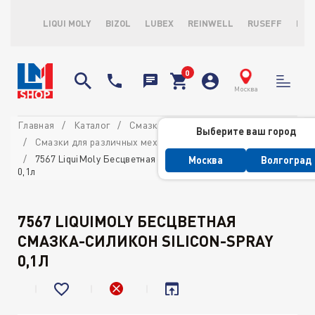
LIQUI MOLY
BIZOL
LUBEX
REINWELL
RUSEFF
LOP
Москва
Главная
Каталог
Смазки
Выберите ваш город
Смазки для различных механизмов автомобиля
7567 LiquiMoly Бесцветная смазка-силикон Silicon-Spray
Москва
Волгоград
0,1л
7567 LIQUIMOLY БЕСЦВЕТНАЯ
СМАЗКА-СИЛИКОН SILICON-SPRAY
0,1Л