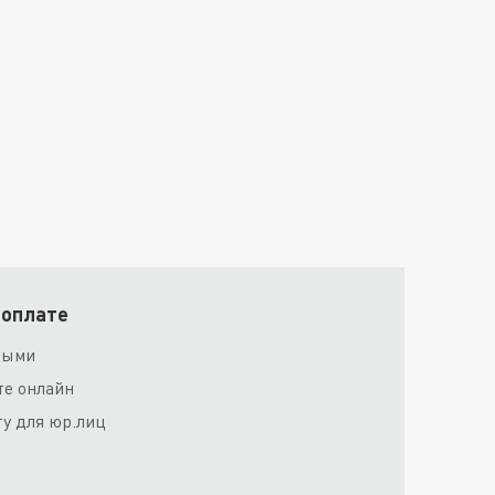
 оплате
ными
те онлайн
ту для юр.лиц