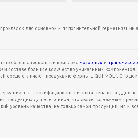
рокладок для основной и дополнительной герметизации а
лично сбалансированный комплекс
моторных
и
трансмиссио
оем составе большое количество уникальных компонентов.
щей среде отличают продукцию фирмы LIQUI MOLY. Это до
Германии, она сертифицирована и защищена от подделок.
т продукцию для всего мира, что является важным преиму
й уровень качества, не только самой продукции, но и вс