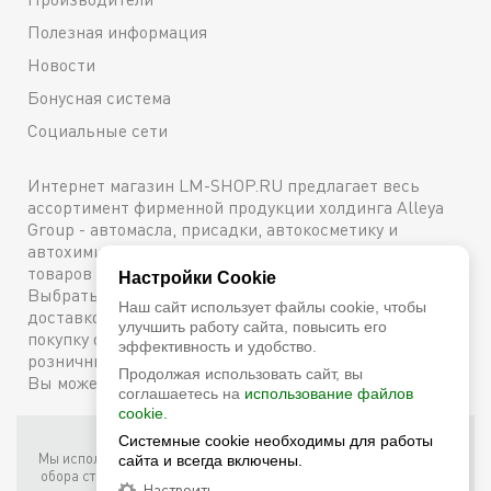
Полезная информация
Новости
Бонусная система
Социальные сети
Интернет магазин LM-SHOP.RU предлагает весь
ассортимент фирменной продукции холдинга Alleya
Group - автомасла, присадки, автокосметику и
автохимию. Каталог содержит подробное описание
товаров с техническими характеристиками и ценами.
Настройки Cookie
Выбрать и купить оригинальную продукцию с
Наш сайт использует файлы cookie, чтобы
доставкой по Москве можно сейчас же, оформив
улучшить работу сайта, повысить его
покупку онлайн, либо посетив один из наших
эффективность и удобство.
розничных магазинов. Более подробную информацию
Продолжая использовать сайт, вы
Вы можете получить по телефону
+7 (800) 600-48-38
соглашаетесь на
использование файлов
cookie.
Фирменный интернет-магазин LM Shop © 2026
Системные cookie необходимы для работы
Мы используем собственные куки (соокіе) и куки третьих лиц для
сайта и всегда включены.
обора статистики, маркетинговых целей, а также для того, чтобы
Настроить