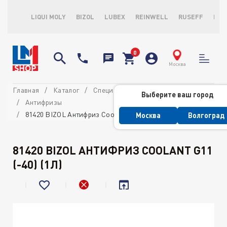
LIQUI MOLY
BIZOL
LUBEX
REINWELL
RUSEFF
LOP
Москва
Главная
Каталог
Специальные жидкости
Выберите ваш город
Антифризы
81420 BIZOL Антифриз Coolant G11 (-40) (1л)
Москва
Волгоград
81420 BIZOL АНТИФРИЗ COOLANT G11
(-40) (1Л)