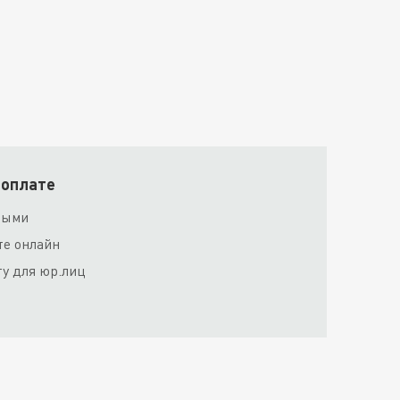
 оплате
ными
те онлайн
ту для юр.лиц