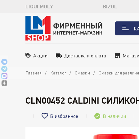
LIQUI MOLY
BIZOL
К
Акции
Доставка и оплата
Магаз
Главная
Каталог
Смазки
Смазки для различ
CLN00452 CALDINI СИЛИКОН
В избранное
В наличии