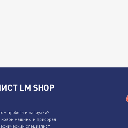
ИСТ LM SHOP
том пробега и нагрузки?
к новой машины и приобрел
технический специалист