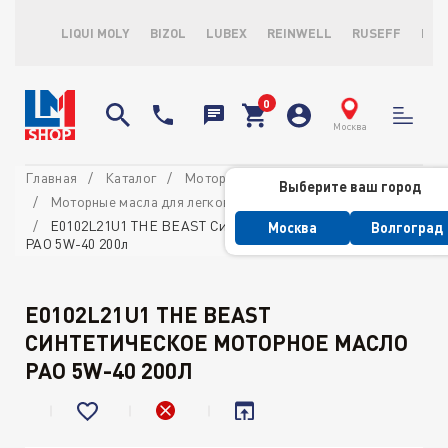
LIQUI MOLY
BIZOL
LUBEX
REINWELL
RUSEFF
LOP
Москва
Главная
Каталог
Моторные масла
Выберите ваш город
Моторные масла для легковых автомобилей
E0102L21U1 THE BEAST Синтетическое моторное масло
Москва
Волгоград
PAO 5W-40 200л
E0102L21U1 THE BEAST
СИНТЕТИЧЕСКОЕ МОТОРНОЕ МАСЛО
PAO 5W-40 200Л