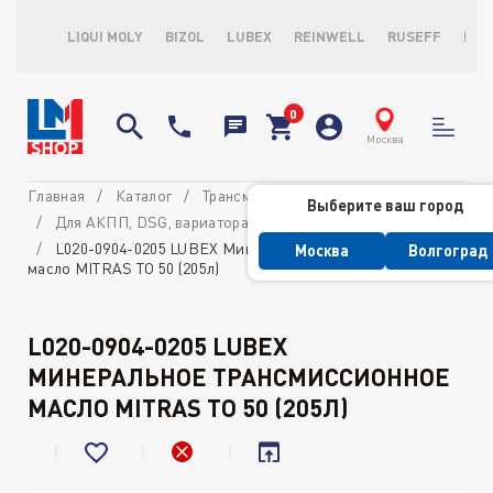
LIQUI MOLY
BIZOL
LUBEX
REINWELL
RUSEFF
LOP
Москва
Главная
Каталог
Трансмиссионные масла и ATF
Выберите ваш город
Для АКПП, DSG, вариатора и ГУР
L020-0904-0205 LUBEX Минеральное трансмиссионное
Москва
Волгоград
масло MITRAS TO 50 (205л)
L020-0904-0205 LUBEX
МИНЕРАЛЬНОЕ ТРАНСМИССИОННОЕ
МАСЛО MITRAS TO 50 (205Л)