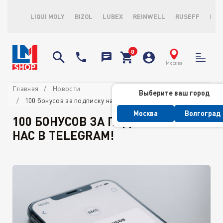
LIQUI MOLY
BIZOL
LUBEX
REINWELL
RUSEFF
LOP
Москва
Главная
Новости
Выберите ваш город
100 бонусов за подписку на нас в Telegram!
Москва
Волгоград
100 БОНУСОВ ЗА ПОДПИСКУ НА
НАС В TELEGRAM!