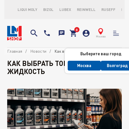
LIQUI MOLY
BIZOL
LUBEX
REINWELL
RUSEFF
LOP
Москва
Главная
Новости
Как выбрать тормозную жидкость
Выберите ваш город
КАК ВЫБРАТЬ ТОРМОЗНУЮ
Москва
Волгоград
ЖИДКОСТЬ