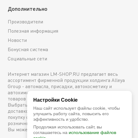
Дополнительно
Производители
Полезная информация
Новости
Бонусная система
Социальные сети
Интернет магазин LM-SHOP.RU предлагает весь
ассортимент фирменной продукции холдинга Alleya
Group - автомасла, присадки, автокосметику и
автохимию. Каталог содержит подробное описание
товаров с техническими характеристиками и ценами.
Настройки Cookie
Выбрать и купить оригинальную продукцию с
Наш сайт использует файлы cookie, чтобы
доставкой по Москве можно сейчас же, оформив
улучшить работу сайта, повысить его
покупку онлайн, либо посетив один из наших
эффективность и удобство.
розничных магазинов. Более подробную информацию
Продолжая использовать сайт, вы
Вы можете получить по телефону
+7 (800) 600-48-38
соглашаетесь на
использование файлов