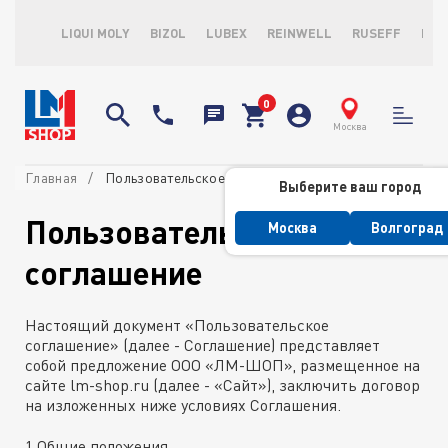
LIQUI MOLY
BIZOL
LUBEX
REINWELL
RUSEFF
LOP
Москва
Главная
Пользовательское соглашение
Выберите ваш город
Пользовательское
Москва
Волгоград
соглашение
Настоящий документ «Пользовательское
соглашение» (далее - Соглашение) представляет
собой предложение ООО «ЛМ-ШОП», размещенное на
сайте lm-shop.ru (далее - «Сайт»), заключить договор
на изложенных ниже условиях Соглашения.
1.Общие положения