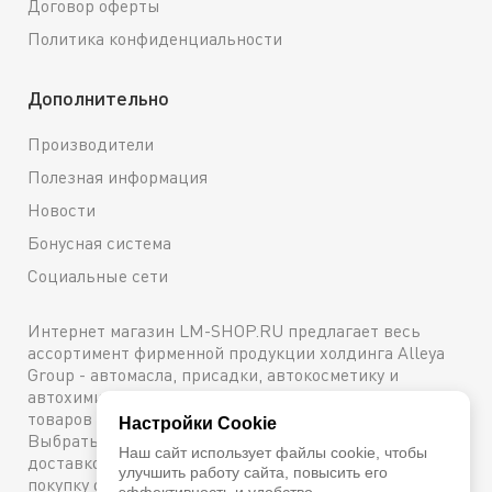
Договор оферты
Политика конфиденциальности
Дополнительно
Производители
Полезная информация
Новости
Бонусная система
Социальные сети
Интернет магазин LM-SHOP.RU предлагает весь
ассортимент фирменной продукции холдинга Alleya
Group - автомасла, присадки, автокосметику и
автохимию. Каталог содержит подробное описание
товаров с техническими характеристиками и ценами.
Настройки Cookie
Выбрать и купить оригинальную продукцию с
Наш сайт использует файлы cookie, чтобы
доставкой по Москве можно сейчас же, оформив
улучшить работу сайта, повысить его
покупку онлайн, либо посетив один из наших