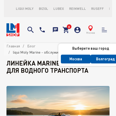
LIQUI MOLY
BIZOL
LUBEX
REINWELL
RUSEFF
LOP
Москва
Главная
Блог
Выберите ваш город
liqui Moly Marine - обслуживание водного транспорта
Москва
Волгоград
ЛИНЕЙКА MARINE ОТ LIQUI MOLY
ДЛЯ ВОДНОГО ТРАНСПОРТА