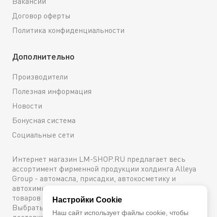
Вакансии
Договор оферты
Политика конфиденциальности
Дополнительно
Производители
Полезная информация
Новости
Бонусная система
Социальные сети
Интернет магазин LM-SHOP.RU предлагает весь
ассортимент фирменной продукции холдинга Alleya
Group - автомасла, присадки, автокосметику и
автохимию. Каталог содержит подробное описание
товаров с техническими характеристиками и ценами.
Настройки Cookie
Выбрать и купить оригинальную продукцию с
Наш сайт использует файлы cookie, чтобы