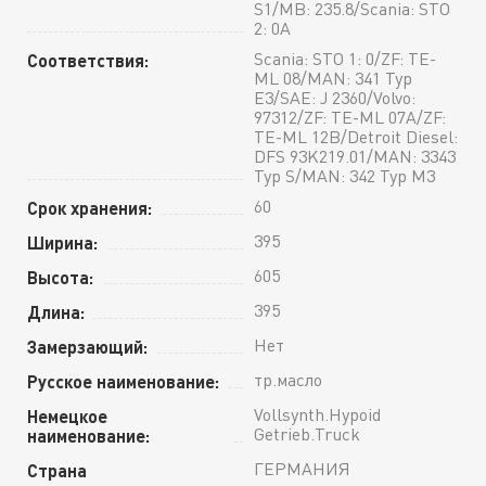
S1/MB: 235.8/Scania: STO
2: 0A
Scania: STO 1: 0/ZF: TE-
Соответствия:
ML 08/MAN: 341 Typ
E3/SAE: J 2360/Volvo:
97312/ZF: TE-ML 07A/ZF:
TE-ML 12B/Detroit Diesel:
DFS 93K219.01/MAN: 3343
Typ S/MAN: 342 Typ M3
60
Срок хранения:
395
Ширина:
605
Высота:
395
Длина:
Нет
Замерзающий:
тр.масло
Русское наименование:
Vollsynth.Hypoid
Немецкое
Getrieb.Truck
наименование:
ГЕРМАНИЯ
Страна