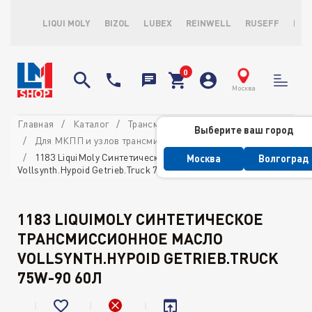
LIQUI MOLY
BIZOL
LUBEX
REINWELL
RUSEFF
LOP
Москва
Главная
Каталог
Трансмиссионные масла и ATF
Выберите ваш город
Для МКПП и узлов трансмиссии
1183 LiquiMoly Синтетическое трансмиссионное масло
Москва
Волгоград
Vollsynth.Hypoid Getrieb.Truck 75W-90 60л
1183 LIQUIMOLY СИНТЕТИЧЕСКОЕ
ТРАНСМИССИОННОЕ МАСЛО
VOLLSYNTH.HYPOID GETRIEB.TRUCK
75W-90 60Л