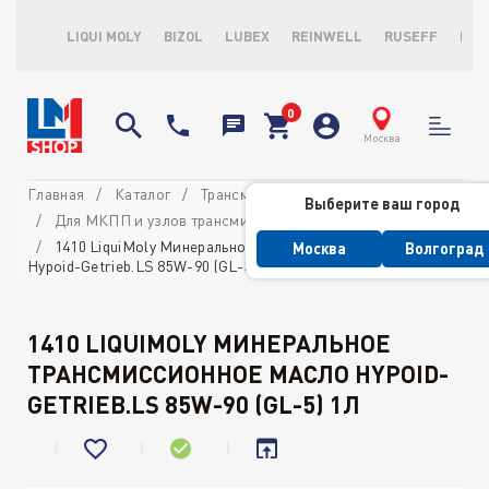
LIQUI MOLY
BIZOL
LUBEX
REINWELL
RUSEFF
LOP
Москва
Главная
Каталог
Трансмиссионные масла и ATF
Выберите ваш город
Для МКПП и узлов трансмиссии
1410 LiquiMoly Минеральное трансмиссионное масло
Москва
Волгоград
Hypoid-Getrieb.LS 85W-90 (GL-5) 1л
1410 LIQUIMOLY МИНЕРАЛЬНОЕ
ТРАНСМИССИОННОЕ МАСЛО HYPOID-
GETRIEB.LS 85W-90 (GL-5) 1Л