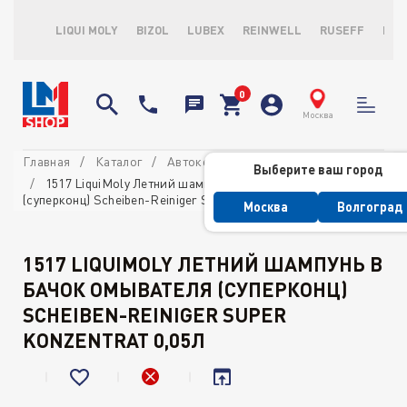
LIQUI MOLY
BIZOL
LUBEX
REINWELL
RUSEFF
LOP
Москва
Главная
Каталог
Автокосметика
Для стекол
Выберите ваш город
1517 LiquiMoly Летний шампунь в бачок омывателя
(суперконц) Scheiben-Reiniger Super Konzentrat 0,05л
Москва
Волгоград
1517 LIQUIMOLY ЛЕТНИЙ ШАМПУНЬ В
БАЧОК ОМЫВАТЕЛЯ (СУПЕРКОНЦ)
SCHEIBEN-REINIGER SUPER
KONZENTRAT 0,05Л