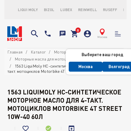
LIQUI MOLY
BIZOL
LUBEX
REINWELL
RUSEFF
LOP
Москва
Главная
Каталог
Моторные масла
Выберите ваш город
Моторные масла для мотоциклов
4-х тактные масла
1563 LiquiMoly НС-синтетическое моторное масло для 4-
Москва
Волгоград
такт. мотоциклов Motorbike 4T Street 10W-40 60л
1563 LIQUIMOLY НС-СИНТЕТИЧЕСКОЕ
МОТОРНОЕ МАСЛО ДЛЯ 4-ТАКТ.
МОТОЦИКЛОВ MOTORBIKE 4T STREET
10W-40 60Л