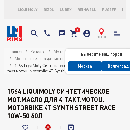
LIQUI MOLY
BIZOL
LUBEX
REINWELL
RUSEFF
LOP
Москва
Главная
Каталог
Моторные масла
Выберите ваш город
Моторные масла для мотоциклов
4-х тактные масла
1564 LiquiMoly Синтетическое мот.масло для 4-
Москва
Волгоград
такт.мотоц. Motorbike 4T Synth Street Race 10W-50 60л
1564 LIQUIMOLY СИНТЕТИЧЕСКОЕ
МОТ.МАСЛО ДЛЯ 4-ТАКТ.МОТОЦ.
MOTORBIKE 4T SYNTH STREET RACE
10W-50 60Л