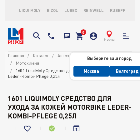
LIQUI MOLY
BIZOL
LUBEX
REINWELL
RUSEFF
LOP
Москва
Главная
Каталог
Автохимия потребительская
Выберите ваш город
Мотохимия
1601 LiquiMoly Средство для ухода за кожей Motorbike
Москва
Волгоград
Leder-Kombi-Pflege 0,25л
1601 LIQUIMOLY СРЕДСТВО ДЛЯ
УХОДА ЗА КОЖЕЙ MOTORBIKE LEDER-
KOMBI-PFLEGE 0,25Л