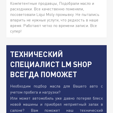
Компетентные продавцы, Подобрали масло и
расходники. Все качественно поменяли,
посоветовали Liqui Moly промывку. Не пытались
впарить не нужные услуги, что редкость в наше
время. Работают четко по времени записи. Все
супер!
ТЕХНИЧЕСКИЙ
СПЕЦИАЛИСТ LM SHOP
ВСЕГДА ПОМОЖЕТ
Необходим подбор масла для Вашего авто с
учетом пробега и нагрузки?
Или может автомобиль уже давно потерял блеск
новой машины и приобрел неприятный запах в
салоне? Вам поможет наш технический