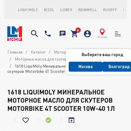
LIQUI MOLY
BIZOL
LUBEX
REINWELL
RUSEFF
LOP
Москва
Главная
Каталог
Моторные масла
Выберите ваш город
Моторные масла для скутеров
1618 LiquiMoly Минеральное моторное масло для
Москва
Волгоград
скутеров Motorbike 4T Scooter 10W-40 1л
1618 LIQUIMOLY МИНЕРАЛЬНОЕ
МОТОРНОЕ МАСЛО ДЛЯ СКУТЕРОВ
MOTORBIKE 4T SCOOTER 10W-40 1Л