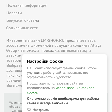
Полезная информация
Новости
Бонусная система
Социальные сети
Интернет магазин LM-SHOP.RU предлагает весь
ассортимент фирменной продукции холдинга Alleya
Group - автомасла, присадки, автокосметику и
автохимию. Каталог содержит подробное описание
товаров с техническими характеристиками и ценами.
Настройки Cookie
Выбрать и купить оригинальную продукцию с
Наш сайт использует файлы cookie, чтобы
доставкой по Москве можно сейчас же, оформив
улучшить работу сайта, повысить его
покупку онлайн, либо посетив один из наших
эффективность и удобство.
розничных магазинов. Более подробную информацию
Продолжая использовать сайт, вы
Вы можете получить по телефону
+7 (800) 600-48-38
соглашаетесь на
использование файлов
cookie.
Системные cookie необходимы для работы
Фирменный интернет-магазин LM Shop © 2026
Мы используем собственные куки (соокіе) и куки третьих лиц для
сайта и всегда включены.
обора статистики, маркетинговых целей, а также для того, чтобы
Настроить
улучшить работу сайта. Продолжая просмотр этого сайта, вы