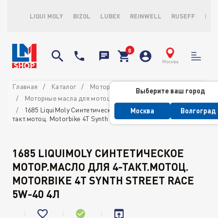
LIQUI MOLY
BIZOL
LUBEX
REINWELL
RUSEFF
LOP
Москва
Главная
Каталог
Моторные масла
Выберите ваш город
Моторные масла для мотоциклов
4-х тактные масла
1685 LiquiMoly Синтетическое мотор.масло для 4-
Москва
Волгоград
такт.мотоц. Motorbike 4T Synth Street Race 5W-40 4л
1685 LIQUIMOLY СИНТЕТИЧЕСКОЕ
МОТОР.МАСЛО ДЛЯ 4-ТАКТ.МОТОЦ.
MOTORBIKE 4T SYNTH STREET RACE
5W-40 4Л